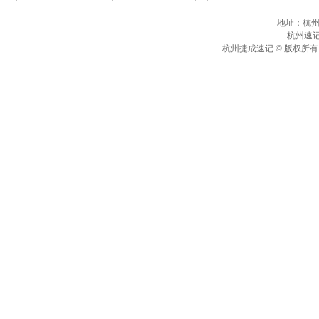
地址：杭州
杭州速记联
杭州捷成速记 © 版权所有 Copy