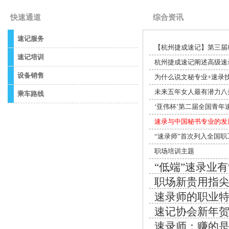
快速通道
综合资讯
速记服务
【杭州捷成速记】第三届
速记培训
杭州捷成速记阐述高级速
设备销售
为什么说文秘专业+速录
未来五年女人最有潜力八
乘车路线
‘亚伟杯’第二届全国青年
速录与中国秘书专业的发
“速录师”首次列入全国
职场培训主题
“低端”速录业有
职场新贵用指
速录师的职业
速记协会新年
速录师：赚的是