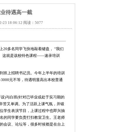
毕业待遇高一截
 18:06:12 阅读：5077
20多名同学飞快地敲着键盘， “我们
说。这就是该校特色课程——速录培训
到班上招聘书记员。今年上半年的培训
—3000元不等，待遇明显高出本校普通
设)与白班(针对已毕业或处于实习期的
既辛苦又单调。为了活跃上课气氛，并锻
位学生表演节目，上课过程中也即兴抽
名的同学要负责打扫教室卫生。王老师
的会议、论坛等，很多时候都是在台上