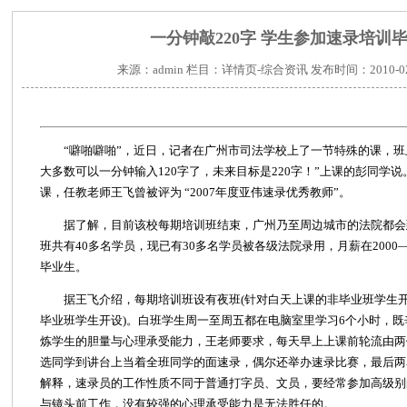
一分钟敲220字 学生参加速录培训
来源：admin 栏目：详情页-综合资讯 发布时间：2010-02-23
“噼啪噼啪”，近日，记者在广州市司法学校上了一节特殊的课，班上
大多数可以一分钟输入120字了，未来目标是220字！”上课的彭同学
课，任教老师王飞曾被评为 “2007年度亚伟速录优秀教师”。
据了解，目前该校每期培训班结束，广州乃至周边城市的法院都会
班共有40多名学员，现已有30多名学员被各级法院录用，月薪在2000
毕业生。
据王飞介绍，每期培训班设有夜班(针对白天上课的非毕业班学生开
毕业班学生开设)。白班学生周一至周五都在电脑室里学习6个小时，
炼学生的胆量与心理承受能力，王老师要求，每天早上上课前轮流由两
选同学到讲台上当着全班同学的面速录，偶尔还举办速录比赛，最后两
解释，速录员的工作性质不同于普通打字员、文员，要经常参加高级别
与镜头前工作，没有较强的心理承受能力是无法胜任的。