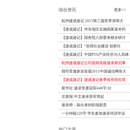
综合资讯
更多>>
杭州捷成速记 2015第三届世界浙商大
【捷成速记】华东地区实施国家基本药
【捷成速记】国务院八部委来桐乡研讨
【捷成速记】“加强社会建设 创新社
【捷成速记】中国PTA产业经济50人高峰
杭州捷成速记公司急聘高级速录师启事
我司受邀参加首届2011中国诚信网络大
【捷成速记】捷成速记春季各班招生简
新华社:速录竞赛冠军448字/分
北青报:中文速录异军突起
速录师：敲出来的职场新贵
一分钟敲220字 学生参加速录培训毕业
热门文章