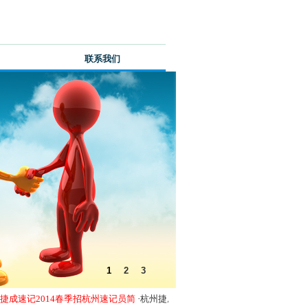
综合资讯
联系我们
1
2
3
成速记2014春季招杭州速记员简
·
杭州捷成速记欢迎新学员杨微、张玲玲
·
杭州