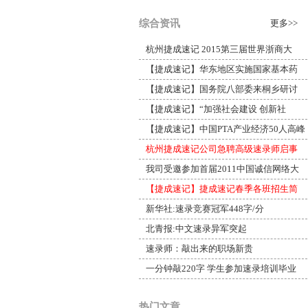
综合资讯
更多>>
杭州捷成速记 2015第三届世界浙商大
【捷成速记】华东地区实施国家基本药
【捷成速记】国务院八部委来桐乡研讨
【捷成速记】“加强社会建设 创新社
【捷成速记】中国PTA产业经济50人高峰
杭州捷成速记公司急聘高级速录师启事
我司受邀参加首届2011中国诚信网络大
【捷成速记】捷成速记春季各班招生简
新华社:速录竞赛冠军448字/分
北青报:中文速录异军突起
速录师：敲出来的职场新贵
一分钟敲220字 学生参加速录培训毕业
热门文章