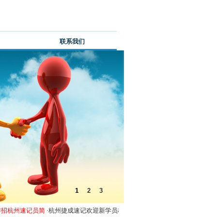
综合资讯
联系我们
1
2
3
招杭州速记员简
·
杭州捷成速记欢迎新学员杨微、张玲玲
·
杭州捷成速记2015年